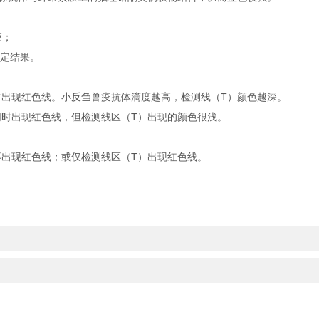
液；
判定结果。
出现红色线。小反刍兽疫抗体滴度越高，检测线（T）颜色越深。
时出现红色线，但检测线区（T）出现的颜色很浅。
。
出现红色线；或仅检测线区（T）出现红色线。