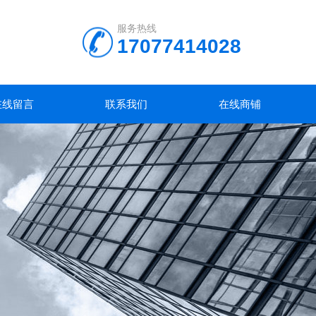
服务热线
17077414028
在线留言
联系我们
在线商铺