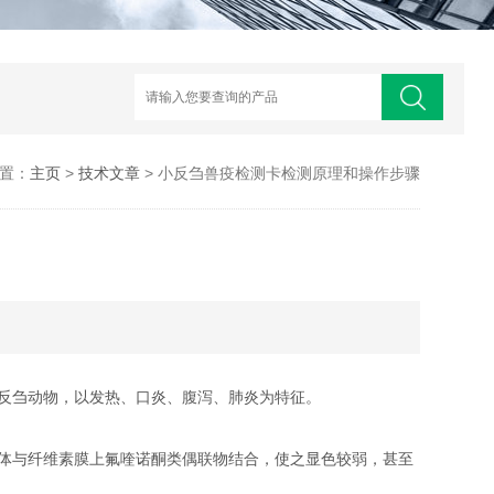
置：
主页
>
技术文章
> 小反刍兽疫检测卡检测原理和操作步骤
反刍动物，以发热、口炎、腹泻、肺炎为特征。
体与纤维素膜上氟喹诺酮类偶联物结合，使之显色较弱，甚至