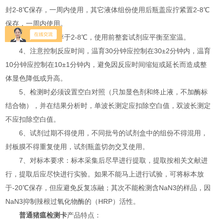
封2-8℃保存，一周内使用，其它液体组份使用后瓶盖应拧紧置2-8℃
保存，一周内使用。
3、试剂盒保存于2-8℃，使用前整套试剂应平衡至室温。
4、注意控制反应时间，温育30分钟应控制在30±2分钟内，温育
10分钟应控制在10±1分钟内，避免因反应时间缩短或延长而造成整
体显色降低或升高。
5、检测时必须设置空白对照（只加显色剂和终止液，不加酶标
结合物），并在结果分析时，单波长测定应扣除空白值，双波长测定
不应扣除空白值。
6、试剂过期不得使用，不同批号的试剂盒中的组份不得混用，
封板膜不得重复使用，试剂瓶盖切勿交叉使用。
7、对标本要求：标本采集后尽早进行提取，提取按相关文献进
行，提取后应尽快进行实验。如果不能马上进行试验，可将标本放
于-20℃保存，但应避免反复冻融；其次不能检测含NaN3的样品，因
NaN3抑制辣根过氧化物酶的（HRP）活性。
普通猪瘟检测卡
产品特点：