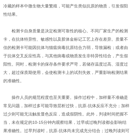
冷藏的样本中微生物大量繁殖，可能产生类似抗原的物质，引发假阳
性结果。​
检测卡自身质量是决定检测可靠性的核心。不同厂家生产的检测
卡，在抗体特异性、敏感性以及胶体金标记工艺上存在差异。质量不
佳的检测卡可能因抗体与猫瘟病毒抗原结合力弱，导致漏检；或者由
于抗体交叉反应性高，与其他病毒或物质发生非特异性结合，产生假
阳性。同时，检测卡的保存条件要求严苛，若储存温度过高、湿度过
大，超过保质期使用，会使检测卡上的试剂失效，严重影响检测结果
的准确性。​
操作人员的规范程度也至关重要。操作过程中，加样量不准确是
常见问题，加样过多可能导致层析过快，抗原-抗体反应不充分；加样
过少则可能无法触发显色反应，造成假阴性。此外，判读时间把握不
当，未在规定的10-15分钟内观察结果，过早或过晚判读都会影响结
果准确性。过早判读时，抗原-抗体尚未完成充分结合；过晚判读则可