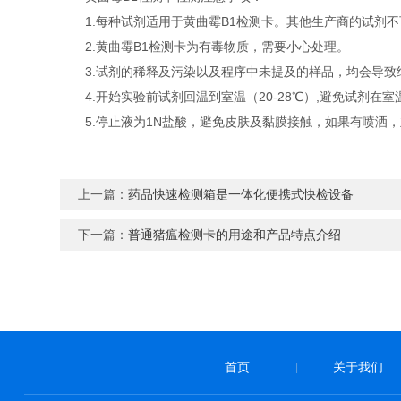
1.每种试剂适用于黄曲霉B1检测卡。其他生产商的试剂不
2.黄曲霉B1检测卡为有毒物质，需要小心处理。
3.试剂的稀释及污染以及程序中未提及的样品，均会导致
4.开始实验前试剂回温到室温（20-28℃）,避免试剂在室
5.停止液为1N盐酸，避免皮肤及黏膜接触，如果有喷洒，
上一篇：
药品快速检测箱是一体化便携式快检设备
下一篇：
普通猪瘟检测卡的用途和产品特点介绍
首页
关于我们
|