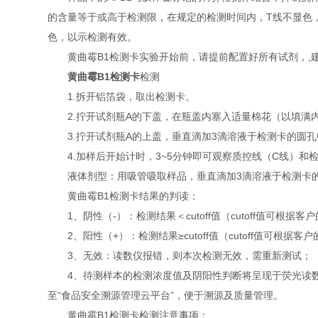
的含量等于或高于检测限，在规定的检测时间内，T线不显色，
色，以示检测有效。
黄曲霉B1检测卡实验开始前，请提前配置好所有试剂，,建
黄曲霉B1检测卡
检测
1.拆开铝箔袋，取出检测卡。
2.拧开试剂瓶A的下盖，在瓶盖内塞入适量棉花（以填满
3.拧开试剂瓶A的上盖，垂直滴加3滴溶液于检测卡的圆孔
4.加样后开始计时，3~5分钟即可观察质控线（C线）和
液体剂型：用吸管吸取样品，垂直滴加3滴溶液于检测卡
黄曲霉B1检测卡结果的判读：
1、阴性（-）：检测结果＜cutoff值（cutoff值可根
2、阳性（+）：检测结果≥cutoff值（cutoff值可根据
3、无效：读数仪报错，则本次检测无效，需重新测试；
4、待测样本的检测浓度值及阴阳性判断将呈现于荧光读数仪
至“食品安全溯源管理云平台”，便于溯源及质量管理。
黄曲霉B1检测卡检测注意事项：