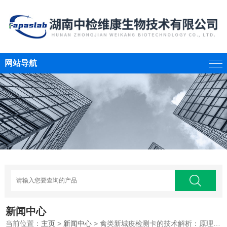
网站导航
新闻中心
当前位置：
主页
>
新闻中心
> 禽类新城疫检测卡的技术解析：原理与应用