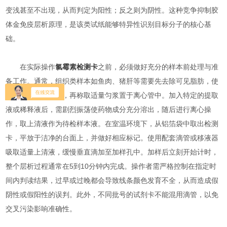
变浅甚至不出现，从而判定为阳性；反之则为阴性。这种竞争抑制胶
体金免疫层析原理，是该类试纸能够特异性识别目标分子的核心基
础。
在实际操作
氯霉素检测卡
之前，必须做好充分的样本前处理与准
备工作。通常，组织类样本如鱼肉、猪肝等需要先去除可见脂肪，使
用均质器充分打碎，再称取适量匀浆置于离心管中。加入特定的提取
液或稀释液后，需剧烈振荡使药物成分充分溶出，随后进行离心操
作，取上清液作为待检样本液。在室温环境下，从铝箔袋中取出检测
卡，平放于洁净的台面上，并做好相应标记。使用配套滴管或移液器
吸取适量上清液，缓慢垂直滴加至加样孔中。加样后立刻开始计时，
整个层析过程通常在5到10分钟内完成。操作者需严格控制在指定时
间内判读结果，过早或过晚都会导致线条颜色发育不全，从而造成假
阴性或假阳性的误判。此外，不同批号的试剂卡不能混用滴管，以免
交叉污染影响准确性。