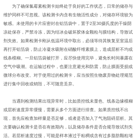
为了确保氯霉素检测卡始终处于良好的工作状态，日常的储存与
维护同样不可忽视。该检测卡内含有生物活性成分，对储存环境较为
敏感。未使用的卡片应密封在铝箔袋中，置于2至30摄氏度的干燥阴
凉处保存，严禁冷冻，因为结冰会破坏胶体金颗粒与膜结构，导致试
剂失效。如果检测卡刚从低温环境中取出，必须等待其恢复至室温后
再打开铝箔袋，防止冷凝水吸附在硝酸纤维素膜上，造成层析不均或
线条模糊。一旦铝箔袋被打开，应尽快使用完毕，避免长时间暴露在
空气中吸潮。在运输过程中，也要注意避光和防震，防止膜面受损或
微球分布改变。对于使用过的检测卡，应当按照生物废弃物处理规范
进行集中回收或销毁，不可随意丢弃。
当遇到检测结果出现异常时，比如质控线未显色、线条边缘模糊
或层析速度异常缓慢，需要从多个方面进行排查。如果质控线不出
现，首先应检查加样量是否足够，或者是否加入了气泡阻碍层析。其
次要确认检测卡是否在有效期内，以及储存条件是否合规导致试剂失
活。若层析速度过慢，可能是样本液过于粘稠或含有过多脂肪颗粒堵