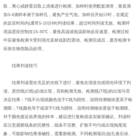
取，离心或静置后取上清液进行检测。加样时使用配套滴管，垂直滴
加3-4滴样本液于加样孔，避免产生气泡。加样后开始计时，在规定
的反应时间内(通常5-10分钟)判读结果，超过时间判读无效。检测环
境温度应控制在15-30℃，避免高温或低温影响反应速度。检测过程
中应避免检测卡受到强光直射或剧烈震动。检测完成后，废弃检测卡
应按生物危险品处理。
结果判读技巧
结果判读需在充足的光线下进行，避免在强逆光或弱光环境下判
读。质控线(C线)必须出现，否则检测无效。检测线(T线)的出现与否
决定结果：T线不出现或颜色浅于C线为阳性，说明待测物浓度高于检
测限；T线颜色等于或深于C线为阴性，说明待测物浓度低于检测限。
对于颜色接近临界值的样本，建议进行复检或送实验室确证。判读时
应注意观察线条的完整性，线条不完整、扩散不均匀或出现拖尾现
象，可能影响结果准确性，需重新检测。不同检测项目(如孔雀石绿、