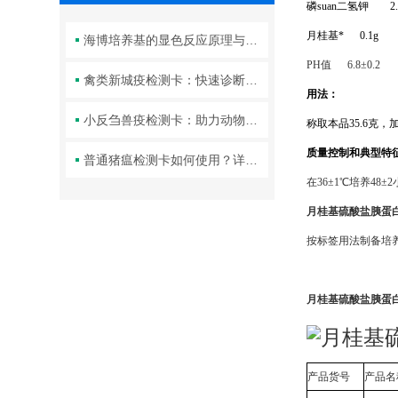
磷suan二氢钾
2.7
月桂基*
0.1g
海博培养基的显色反应原理与质量控制方法解析
PH值 6.8±0.2
禽类新城疫检测卡：快速诊断禽流感的重要工具
用法：
小反刍兽疫检测卡：助力动物健康管理
称取本品
35.6克
质量控制和典型特
普通猪瘟检测卡如何使用？详细操作步骤来了
在
36±1℃培养4
月桂基硫酸盐胰蛋
按标签用法制备培
月桂基硫酸盐胰蛋
月桂基
产品货号
产品名