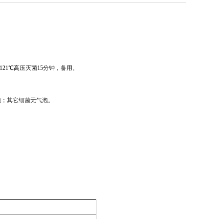
，121℃高压灭菌15分钟，备用。
泡；其它细菌无气泡。