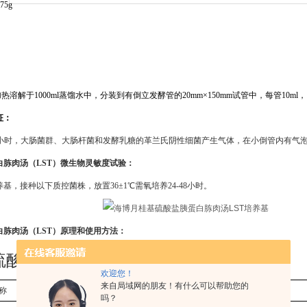
5g
，加热溶解于1000ml蒸馏水中，分装到有倒立发酵管的20mm×150mm试管中，每管10ml
征：
8±2小时，大肠菌群、大肠杆菌和发酵乳糖的革兰氏阴性细菌产生气体，在小倒管内有气
白胨肉汤（
LST）微生物灵敏度试验：
养基，接种以下质控菌株，放置
36±1℃需氧培养24-48小时。
白胨肉汤（
LST）原理和使用方法：
硫酸盐胰蛋白胨肉汤（
LST）相关产品:
欢迎您！
来自局域网的朋友！有什么可以帮助您的
称
产品规格
产品说明及用途
吗？