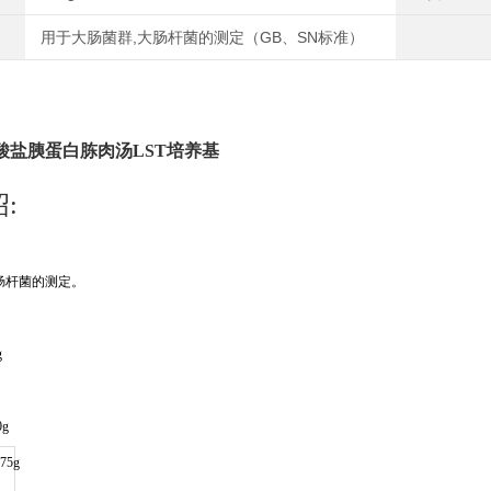
用于大肠菌群,大肠杆菌的测定（GB、SN标准）
酸盐胰蛋白胨肉汤
LST培养基
绍
:
肠杆菌的测定。
g
0g
5g