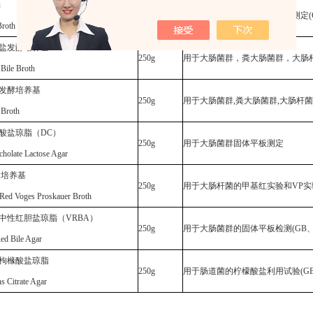
汤
250g
用于粪大肠菌群、大肠杆菌的测定
Broth
盐发酵培养基
250g
用于大肠菌群，粪大肠菌群，大肠
 Bile Broth
发酵培养基
250g
用于大肠菌群
,粪大肠菌群,大肠杆菌
 Broth
酸盐琼脂（
DC）
250g
用于大肠菌群固体平板测定
holate Lactose Agar
P培养基
250g
用于大肠杆菌的甲基红实验和
VP
Red Voges Proskauer Broth
中性红胆盐琼脂（
VRBA）
250g
用于大肠菌群的固体平板检测
(GB
Red Bile Agar
枸橼酸盐琼脂
250g
用于肠道菌的柠檬酸盐利用试验
(G
 Citrate Agar