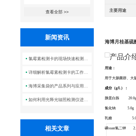
主要用途
查看全部 >>
新闻资讯
海博月桂基硫
产品介
氯霉素检测卡的现场快速检测优势分析
用途：
详细解析氯霉素检测卡的工作原理及其在实验室中的规范操作与维护方法
用于大肠菌群、大
海博采集袋的产品系列与应用操作规范全解析
成分（
g/L）：
胰蛋白胨
20.0
如何利用光释光辐照检测仪进行沉积物定年
氯化钠
5.0g
乳糖
5.
相关文章
磷suan氢二钾
2.7