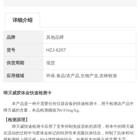
详细介绍
品牌
其他品牌
货号
HZJ-6207
供货周期
现货
应用领域
环保,食品/农产品,生物产业,农林牧渔
啼灭威胶体金快速检测卡
本产品是一种不需要任何仪器设备的快速检测卡，用于检测农产品中
啼
灭威
的含量，本品检测阈值为
0.03mg/kg。
【检测原理】
啼
灭威快速检测卡应用了竞争抑制免疫层析的原理，样本中的
啼
灭威
在流动的过程中与胶体金标记的特异性单克隆抗体结合，抑制了抗体和
NC
含量大于
膜检测线上
啼
灭威－BSA偶联物的结合。如果样本中
啼
灭威