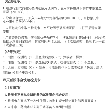
【
检测程序
】
1.
在进行测试前请完整阅读使用说明书，使用前将检测卡和样本恢复至
室温（
20-30℃）；
2. 取出金标微孔，加入3~4滴无气泡样品液(约80~100µl)于金标微孔中，
充分混匀后放置4分钟；
3.从原包装袋中取出检测卡，水平放置于观察者正面；（打开后请立即
使用）
4.用滴管吸取微孔中所有液体于加样孔中，液体流动时开始计时，5分钟后
根据示意图判定结果，其它时间判读无效。
（读取结果时，检测卡水平置
于观察者正面）
【
结果判定
】
1．
阴性：检测线（
T）显色比质控线（C）深或者一样深；
2．
阳性：检测线（
T）线显色比C线浅，或者检测线（T）不显色；
3．
无效：质控线（
C）不显色；可能是操作不当或者检测卡失效，建议
用新的检测卡重新检测。
啼灭威
胶体金快速检测卡
【注意事项】
1.
检测卡不同批次所配备的试剂请勿混合使用；
2.
检测卡在室温下一次性使用，检测时避免阳光直射和风扇直吹；
3.
自来水、蒸馏水或去离子水不能作为阴性对照；