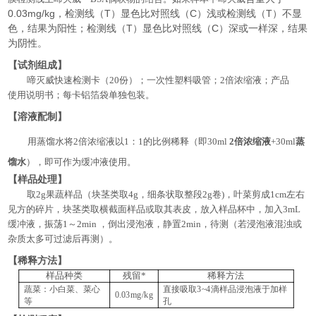
0.03mg/kg，检测线（T）显色比对照线（C）浅或检测线（T）不显
色，结果为阳性；检测线（T）显色比对照线（C）深或一样深，结果
为阴性。
【试剂组成】
啼
灭威
快速检测卡（
20份）；一次性塑料吸管；2倍浓缩液；产品
使用说明书；每卡铝箔袋单独包装。
【溶液配制】
用蒸馏水将
2倍浓缩液以1：1的比例稀释（即30ml
2倍浓缩液
+30ml
蒸
馏水
），即可作为缓冲液使用。
【样品处理】
取
2g果蔬样品（块茎类取4g，细条状取整段2g卷)，叶菜剪成1cm左右
见方的碎片，块茎类取横截面样品或取其表皮，放入样品杯中，加入3mL
缓冲液，振荡1～2min ，倒出浸泡液，静置2min，待测（若浸泡液混浊或
杂质太多可过滤后再测）。
【稀释方法】
样品种类
残留*
稀释方法
蔬菜：小白菜、菜心
直接吸取3~4滴样品浸泡液于加样
0.03mg/kg
等
孔