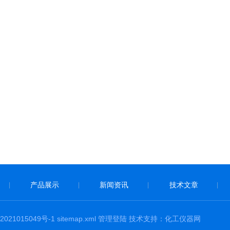
产品展示
新闻资讯
技术文章
|
|
|
|
21015049号-1
sitemap.xml
管理登陆
技术支持：
化工仪器网