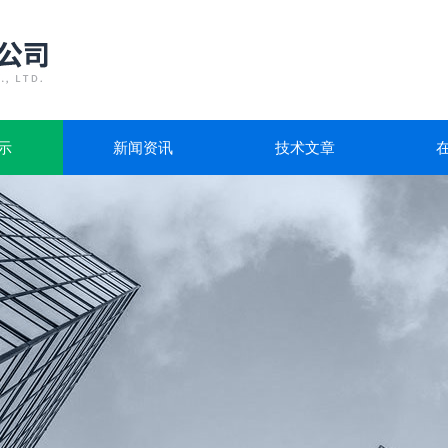
示
新闻资讯
技术文章