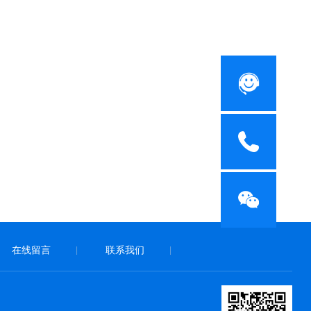
在线留言
联系我们
|
|