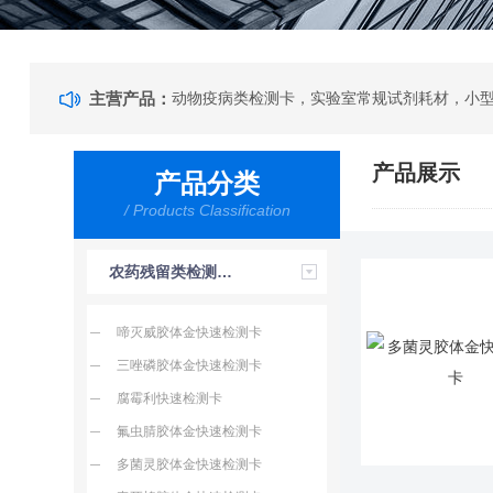
主营产品：
动物疫病类检测卡，实验室常规试剂耗材，小
产品展示
产品分类
/ Products Classification
农药残留类检测卡系列
啼灭威胶体金快速检测卡
三唑磷胶体金快速检测卡
腐霉利快速检测卡
氟虫腈胶体金快速检测卡
多菌灵胶体金快速检测卡