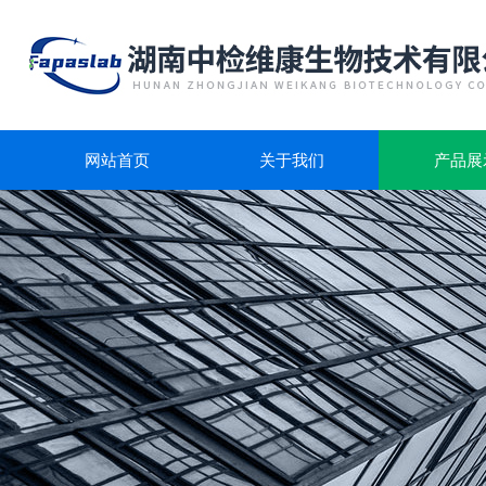
网站首页
关于我们
产品展