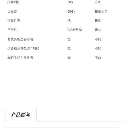
检测时间
20s
60s
灵敏度
50Gy
很难界定
假阳性率
低
很高
平行性
CV小于20
很差
曲线判断是否辐照
能
不能
仪器检测参数调节功能
能
不能
能否实现定量检测
能
不能
产品咨询