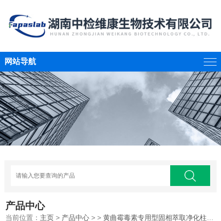
网站导航
产品中心
当前位置：
主页
>
产品中心
> >
黄曲霉毒素专用型固相萃取净化柱
>黄