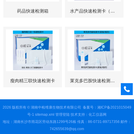
药品快速检测箱
水产品快速检测卡（孔雀石绿检测）
瘦肉精三联快速检测卡
莱克多巴胺快速检测卡（瘦肉精检测）
2026 版权所有 © 湖南中检维康生物技术有限公司
备案号：湘ICP备2021015049
号-1
sitemap.xml
管理登陆
技术支持：
化工仪器网
地址：湖南长沙市雨花区劳动东路1299号26栋 传真：86-0731-89717356 邮件：
742655639@qq.com