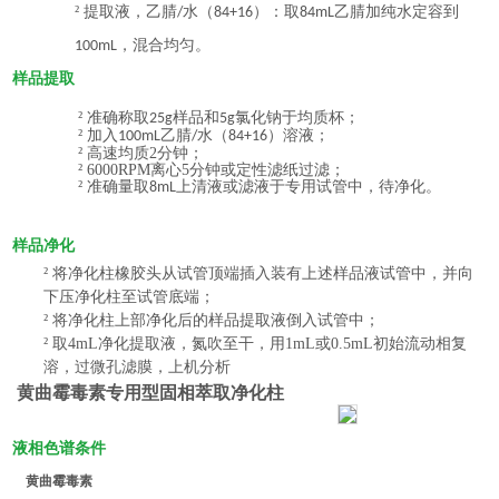
²
提取液，乙腈
水（
）：取
乙腈加纯水定容到
/
84+16
84mL
，混合均匀。
1
00
mL
样品提取
²
准确称取
样品和
氯化钠于均质杯；
2
5
g
5g
²
加入
乙腈
水（
）溶液；
1
00
mL
/
84+16
²
高速均质
2
分钟；
²
6
000
RPM离心5分钟或定性滤纸过滤；
²
准确量取
上清液或滤液于专用试管中，待净化。
8mL
样品
净化
²
将净化柱橡胶头从试管顶端插入装有上述样品液试管中，并向
下压净化柱至试管底端；
²
将净化柱上部净化后的样品提取液倒入试管中；
²
取
4mL
净化提取液，氮吹至干，用
1mL
或
0.5mL
初始流动相复
溶，过微孔滤膜，上机分析
黄曲霉毒素专用型固相萃取净化柱
液相色谱条件
黄曲霉毒素