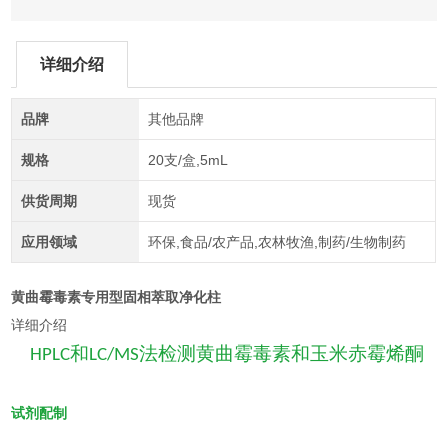
详细介绍
品牌
其他品牌
规格
20支/盒,5mL
供货周期
现货
应用领域
环保,食品/农产品,农林牧渔,制药/生物制药
黄曲霉毒素专用型固相萃取净化柱
详细介绍
和
法
检测
黄曲霉毒素和玉米赤霉烯酮
HPLC
LC/MS
试剂配制