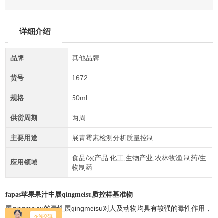
详细介绍
品牌
其他品牌
货号
1672
规格
50ml
供货周期
两周
主要用途
展青霉素检测分析质量控制
食品/农产品,化工,生物产业,农林牧渔,制药/生
应用领域
物制药
fapas苹果果汁中展
qingmeisu
质控样基准物
qingmeisu
qingmeisu
展
的毒性展
对人及动物均具有较强的毒性作用，