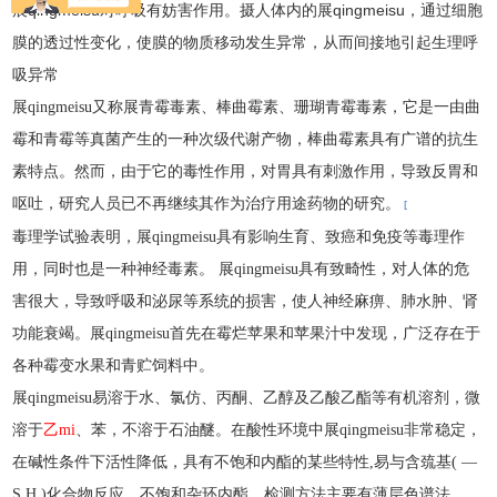
qingmeisu
qingmeisu
展
对呼吸有妨害作用。摄人体内的展
，通过细胞
膜的透过性变化，使膜的物质移动发生异常，从而间接地引起生理呼
吸异常
展
qingmeisu
又称展青霉毒素、棒曲霉素、珊瑚青霉毒素，它是一由曲
霉和青霉等真菌产生的一种次级代谢产物，棒曲霉素具有广谱的抗生
素特点。然而，由于它的毒性作用，对胃具有刺激作用，导致反胃和
呕吐，研究人员已不再继续其作为治疗用途药物的研究。
[
毒理学试验表明，展
qingmeisu
具有影响生育、致癌和免疫等毒理作
用，同时也是一种神经毒素。
展
qingmeisu
具有致畸性，对人体的危
害很大，导致呼吸和泌尿等系统的损害，使人神经麻痹、肺水肿、肾
功能衰竭。展
qingmeisu
首先在霉烂苹果和苹果汁中发现，广泛存在于
各种霉变水果和青贮饲料中。
展
qingmeisu
易溶于水、氯仿、丙酮、乙醇及乙酸乙酯等有机溶剂，微
溶于
乙
mi
、苯，不溶于石油醚。在酸性环境中展
qingmeisu
非常稳定，
在碱性条件下活性降低，具有不饱和内酯的某些特性
,易与含巯基( —
S H )化合物反应。不饱和杂环内酯。检测方法主要有薄层色谱法