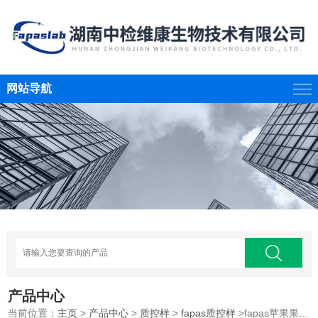
网站导航
产品中心
当前位置：
主页
>
产品中心
>
质控样
>
fapas质控样
>fapas苹果果汁中展青mei素质控样基准物