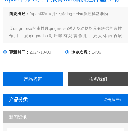
简要描述：
fapas苹果果汁中展qingmeisu质控样基准物
展qingmeisu的毒性展qingmeisu对人及动物均具有较强的毒性
作用，展qingmeisu对呼吸有妨害作用。摄人体内的展
qingmeisu，通过细胞膜的透过性变化，使膜的物质移动发生
异常，从而间接地引起生理呼吸异常
更新时间：
2024-10-09
浏览次数：
1496
产品咨询
联系我们
产品分类
点击展开+
新闻资讯