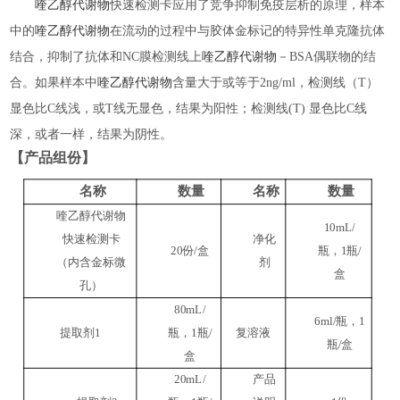
喹乙醇代谢物
快速检测卡应用了竞争抑制免疫层析的原理，样本
中的
喹乙醇代谢物
在流动的过程中与胶体金标记的特异性单克隆抗体
结合，抑制了抗体和
NC膜检测线上
喹乙醇代谢物
－
BSA偶联物的结
合。如果样本中
喹乙醇代谢物
含量大于或等于
2ng/ml，检测线（T）
显色比C线浅，或T线无显色，结果为阳性；检测线(T) 显色比C线
深，或者一样，结果为阴性。
【产品组份】
名称
数量
名称
数量
喹乙醇代谢物
10mL/
快速
检测卡
净化
20份/盒
瓶，1瓶/
（内含金标微
剂
盒
孔）
80mL/
6ml/瓶，1
提取剂1
瓶，1瓶/
复溶液
瓶/盒
盒
20mL/
产品