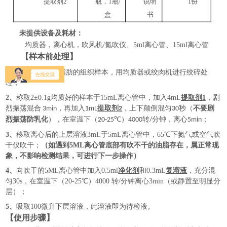
提取剂2
瓶，1瓶/
说明
1份
盒
书
未提供设备及耗材：
均质器，离心机，吹风机
/氮吹仪、5ml离心管、15ml离心管
【样本前处理】
1、
取一定量去除脂肪的组织样本，用均质器或绞肉机进行绞碎处
理；
2、
称取
2±0.1g均质好的样本于15mL离心管中，加入4mL
提取剂
1
，剧
烈
振荡混合
，再加入
提取剂
，上下颠倒混匀
秒（
不要剧
3min
1mL
2
30
烈振荡防乳化
），在室温下（
℃）
转
分钟，离心
；
20-25
4000
/
5min
3
、
移取离心后的上层溶液
3mL于5mL离心管中，65℃下氮气或空气吹
干仪吹干；
（如遇到
5ML离心管底部有吹不干的油脂存在，属正常现
象，不影响检测结果，可进行下一步操作）
4、
向吹干的
5ML离心管中加入0.5ml
净化剂
和
0.3mL
复溶液
，充分混
匀
30s，在室温下（20-25℃）4000 转/分钟离心3min（或静置至明显分
层）；
5、
吸取
100微升下层溶液，此溶液即为待检液。
【使用步骤】