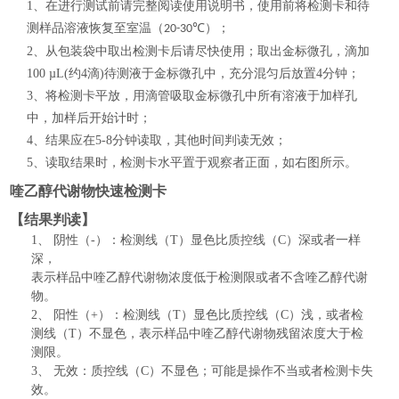
1、在进行测试前请完整阅读使用说明书，使用前将检测卡和待
测样
品溶液恢复至室温（
℃）
；
20-30
2、从包装袋中取出检测卡后请尽快使用；取出金标微孔，滴加
100 µL(约4滴)待测液于金标微孔中，充分混匀后放置4分钟；
3、将检测卡平放，用滴管吸取金标微孔中所有溶液于加样孔
中，加样后开始计时；
4、结果应在5-8分钟读取，其他时间判读无效；
5、读取结果时，检测卡水平置于观察者正面，如右图所示。
喹乙醇代谢物快速检测卡
【结果判读】
1、
阴性（
-）：检测线（T）显色比质控线（C）深或者一样
深，
表示样品中喹乙醇代谢物浓度低于检测限或者不含喹乙醇代谢
物。
2、
阳性（
+）：检测线（T）显色比质控线（C）浅，或者检
测线（T）不显色，表示样品中喹乙醇代谢物残留浓度大于检
测限。
3、
无效：质控线（
C）不显色；可能是操作不当或者检测卡失
效。