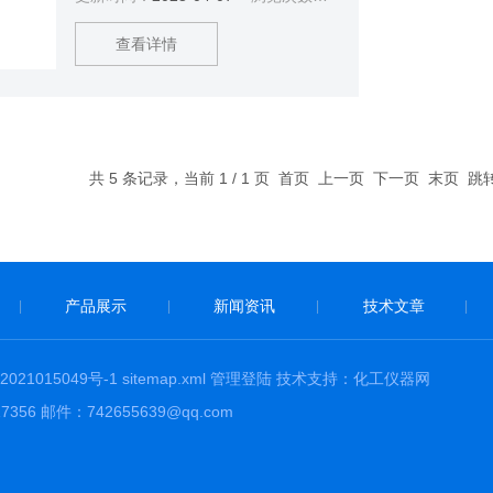
品检测阈值为5mg/kg。
查看详情
共 5 条记录，当前 1 / 1 页 首页 上一页 下一页 末页 
产品展示
新闻资讯
技术文章
|
|
|
|
21015049号-1
sitemap.xml
管理登陆
技术支持：
化工仪器网
56 邮件：742655639@qq.com