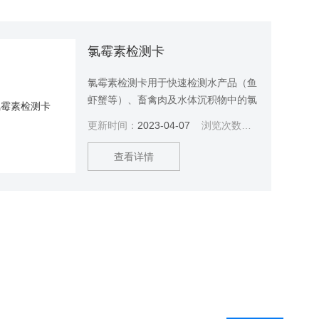
氯霉素检测卡
氯霉素检测卡用于快速检测水产品（鱼
虾蟹等）、畜禽肉及水体沉积物中的氯
霉素残留，整个检测过程约25分钟，
更新时间：
2023-04-07
浏览次数：
3274
本试纸条为定性检测，检测卡检出限为
0.1ppb。
查看详情