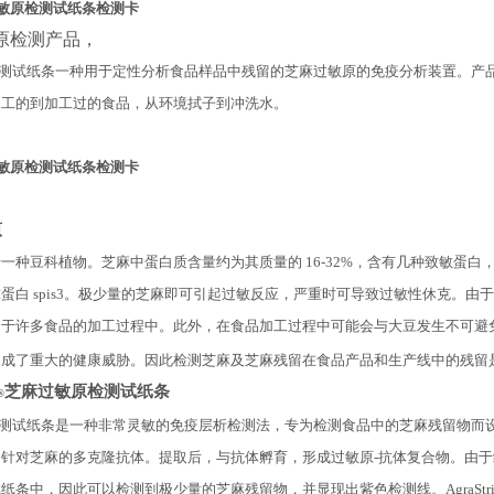
麻 过敏原检测试纸条检测卡
原检测产品，
p®芝麻检测试纸条一种用于定性分析食品样品中残留的芝麻过敏原的免疫分析装置。
加工的到加工过的食品，从环境拭子到冲洗水。
麻 过敏原检测试纸条检测卡
原
一种豆科植物。芝麻中蛋白质含量约为其质量的 16-32%，含有几种致敏蛋白
pis2 或球蛋白 spis3。极少量的芝麻即可引起过敏反应，严重时可导致过敏性休克。
用于许多食品的加工过程中。此外，在食品加工过程中可能会与大豆发生不可避
构成了重大的健康威胁。因此检测芝麻及芝麻残留在食品产品和生产线中的残留
芝麻过敏原检测试纸条
®
p®芝麻检测试纸条是一种非常灵敏的免疫层析检测法，专为检测食品中的芝麻残留物
针对芝麻的多克隆抗体。提取后，与抗体孵育，形成过敏原-抗体复合物。由
纸条中，因此可以检测到极少量的芝麻残留物，并显现出紫色检测线。AgraStr