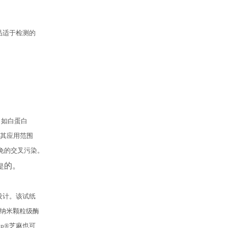
产品适于检测的
，如白蛋白
由于其应用范围
免的交叉污染。
的。
是
而设计。该试纸
于纳米颗粒级酶
ip®芝麻也可