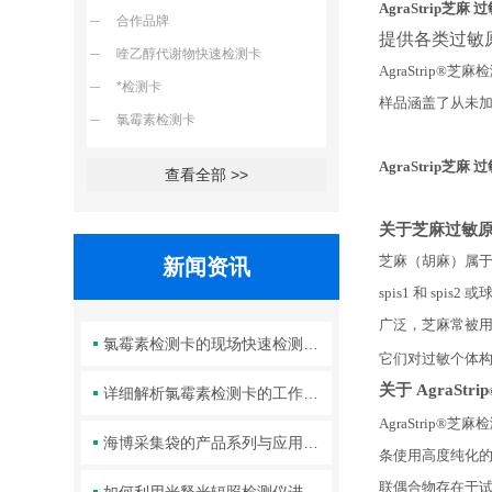
AgraStrip芝
合作品牌
提供各类过敏
喹乙醇代谢物快速检测卡
AgraStri
*检测卡
样品涵盖了从未
氯霉素检测卡
AgraStrip芝
查看全部 >>
关于芝麻过敏
芝麻（胡麻）属于
新闻资讯
spis1 和 s
广泛，芝麻常被
氯霉素检测卡的现场快速检测优势分析
它们对过敏个体
关于
AgraStrip
详细解析氯霉素检测卡的工作原理及其在实验室中的规范操作与维护方法
AgraStri
海博采集袋的产品系列与应用操作规范全解析
条使用高度纯化的
联偶合物存在于试