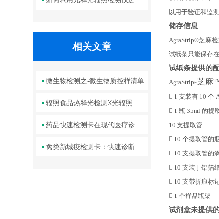
如何利用光释光辐照检测仪进行沉积物定年
以用于验证和监
储存信息
AgraStrip®
相关文章
试纸条只能保存
试纸条提供的
微生物检测之-微生物质控样清单
芝麻
AgraStrip
®

1 支装有 10 个
辐照食品热释光检测X光辐照器的安全规范与注意事项全汇总

1 瓶 35ml 的
药品快速检测卡在现代医疗诊断中的重要性与应用
10 支提取管

10 个提取管的
禽类新城疫检测卡：快速诊断禽流感的重要工具

10 支提取管的

10 支装于铝

10 支带折痕标

1 个样品瓶架
试剂盒未提供