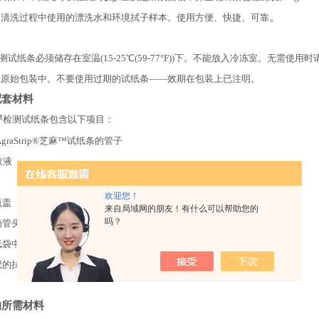
。
测清洗过程中使用的漂洗水和环境拭子样本。使用方便、快捷、可靠
芝麻检测试纸条必须储存在室温(15-25℃(59-77°F))下。不能放入冷冻室。无需使用
在原始包装中。不要使用过期的试纸条——效期在包装上已注明。
配套材料
™
检测试纸条包含以下项目
：
 AgraStrip®芝麻™试纸条的管子
提取液
欢迎您！
瓶盖
来自局域网的朋友！有什么可以帮助您的
吗？
滴管头
箔纸袋中的孵育管
记的拭子
的所需材料