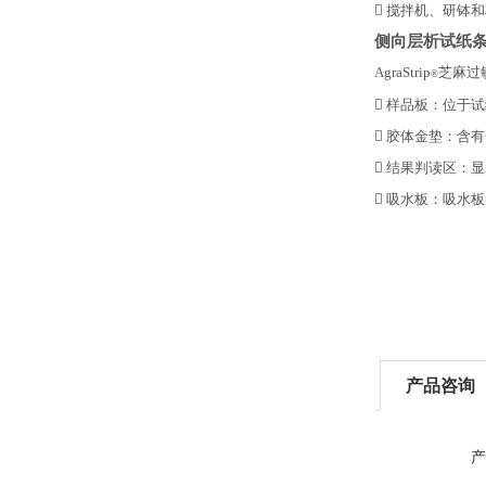

搅拌机、研钵和
侧向层析试纸
AgraStrip
芝麻过
®

样品板：位于试

胶体金垫：含有

结果判读区：显

吸水板：吸水板
产品咨询
产