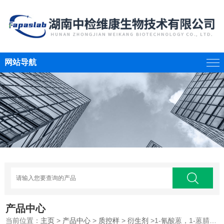
网站导航
产品中心
当前位置：
主页
>
产品中心
>
质控样
>
衍生剂
>1-氰酸蒽，1-蒽腈，1-AN，HT,T-2毒素衍生