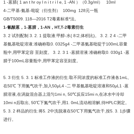
1 -蒽腈( 1 an t hr oy l n i t r i l e, 1 -AN ）（0.3g/ml） 10ml
4-二甲基-氨基-吡啶（衍生剂） 100mg 128元一瓶
GB/T5009. 118—2016 T2毒素标准*法。
1-氰酸蒽，1-蒽腈，1-AN，HT,T-2毒素衍生
3. 2 试剂配制 3. 2. 1 提取液:甲醇-水( 8∶2,体积比)。 3. 2. 2 4 -二甲
基氨基吡啶溶液:准确称取0. 0325g4 -二甲基氨基吡啶于100mL容量
瓶中,用甲苯定容 至刻度。 3. 2. 3 1 -蒽腈溶液:准确称取0. 030g1 -蒽
腈于100mL容量瓶中,用甲苯定容至刻度。
5. 3 衍生 5. 3. 1 标准工作液的衍生:取不同浓度的标准工作液各1mL,
在50℃ 下用氮气吹干,加入50μL4 -二 甲基氨基吡啶溶液和50μL1 -蒽
腈溶液,在涡旋混合器上混匀1mi n, 50℃反应15mi n,在冰水中冷却
10mi n后取出, 50℃下氮气吹干,用1. 0mL流动相溶解,待HPLC测定。
5. 3. 2 样品的衍生:将5. 2中洗脱液在50℃下用氮气吹干,按5. 3. 1步骤
进行。