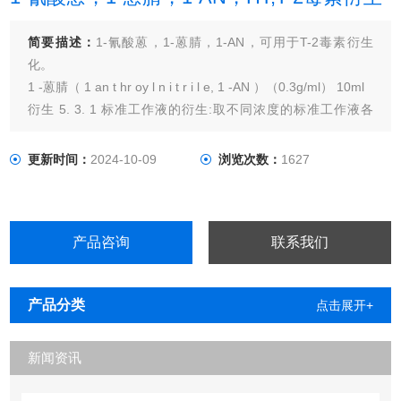
简要描述：
1-氰酸蒽，1-蒽腈，1-AN，可用于T-2毒素衍生
化。
1 -蒽腈（ 1 an t hr oy l n i t r i l e, 1 -AN ）（0.3g/ml） 10ml
衍生 5. 3. 1 标准工作液的衍生:取不同浓度的标准工作液各
1mL,在50℃ 下用氮气吹干,加入50μL4 -二 甲基氨基吡啶溶液
和50μL1 -蒽腈溶液,在涡旋混合器上混匀1mi n, 50℃反应15mi
更新时间：
2024-10-09
浏览次数：
1627
n,在冰
产品咨询
联系我们
产品分类
点击展开+
新闻资讯