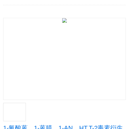
1-氰酸蒽，1-蒽腈，1-AN，HT,T-2毒素衍生