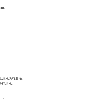
。
ppm
上清液为待测液。
得待测液。
）。
；