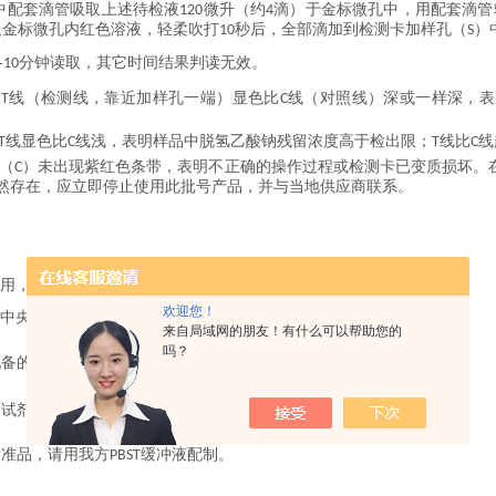
中配套滴管吸取上述待检液
微升（约
滴）于金标微孔中，用配套滴管
120
4
取金标微孔内红色溶液，轻柔吹打
秒后，全部滴加到检测卡加样孔（
）
10
S
-
分钟读取，其它时间结果判读无效。
10
：
线（检测线，靠近加样孔一端）显色比
线（对照线）深或一样深，表
T
C
线显色比
线浅，表明样品中脱氢乙酸钠残留浓度高于检出限；
线比
线
T
C
T
C
（
）未出现紫红色条带，表明不正确的操作过程或检测卡已变质损坏。
C
然存在，应立即停止使用此批号产品，并与当地供应商联系。
使用，不要使用过期检测卡；
欢迎您！
卡中央的白色膜面；
来自局域网的朋友！有什么可以帮助您的
吗？
配备的滴管，以免交叉污染；
的试剂；
标准品，请用我方
缓冲液配制。
PBST