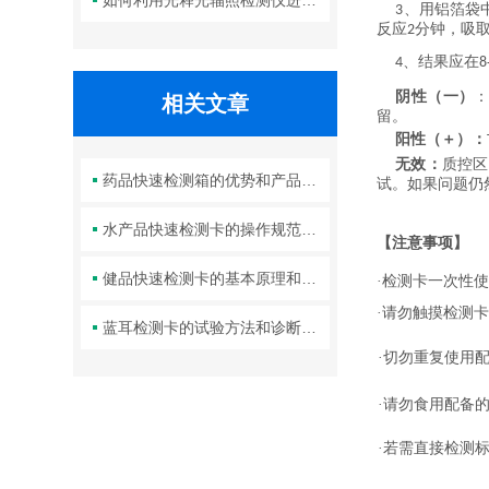
如何利用光释光辐照检测仪进行沉积物定年
、用铝箔袋
3
反应
分钟，吸
2
、结果应在
4
8
阴性（一）
相关文章
留。
阳性（＋）：
无效：
质控区
药品快速检测箱的优势和产品特点
试。如果问题仍
水产品快速检测卡的操作规范与结果判读技巧
【注意事项】
健品快速检测卡的基本原理和使用方法
·检测卡一次性
·请勿触摸检测
蓝耳检测卡的试验方法和诊断参考
·切勿重复使用
·请勿食用配备
·若需直接检测