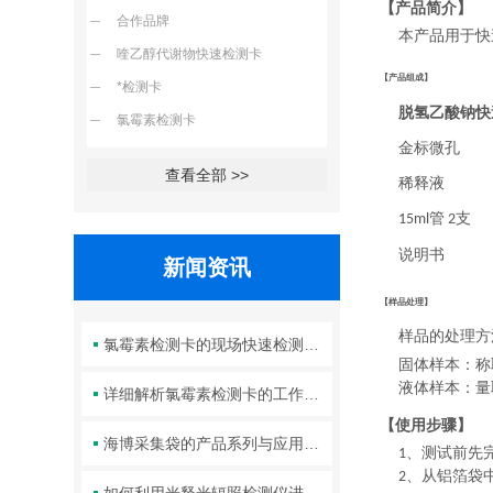
【产品简介】
合作品牌
本产品用于快
喹乙醇代谢物快速检测卡
【产品组成】
*检测卡
脱氢乙酸钠快
氯霉素检测卡
金标微孔
查看全部 >>
稀释液
管
支
15ml
2
说明书
新闻资讯
【样品处理】
样品的处理方
氯霉素检测卡的现场快速检测优势分析
固体样本：称
液体样本：量
详细解析氯霉素检测卡的工作原理及其在实验室中的规范操作与维护方法
【使用步骤】
海博采集袋的产品系列与应用操作规范全解析
、测试前先
1
、从铝箔袋
2