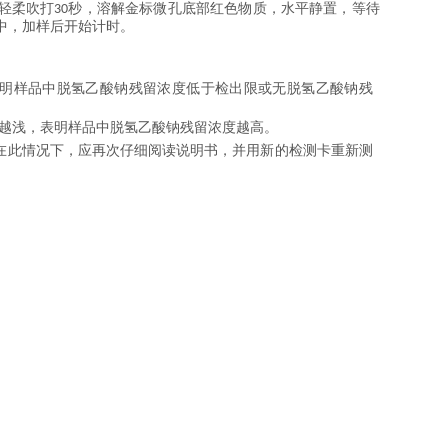
轻柔吹打
秒，溶解金标微孔底部红色物质，水平静置，等待
30
中，加样后开始计时。
明样品中脱氢乙酸钠残留浓度低于检出限或无脱氢乙酸钠残
越浅，表明样品中脱氢乙酸钠残留浓度越高。
在此情况下，应再次仔细阅读说明书，并用新的检测卡重新测