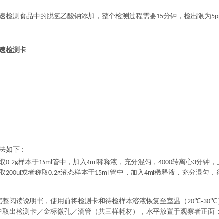
速检测食品中的脱氢乙酸钠添加，整个检测过程需要
分钟，检出限为
15
5
速检测卡
法如下：
取
.
样本于
管中，加入
稀释液，充分混匀，
转离心
分钟，
0
2g
15ml
4ml
4000
3
取
或者称取
.
液态样本于
管中，加入
稀释液，充分混匀，
200ul
0
2g
15ml
4ml
完整阅读说明书，使用前将检测卡和待检样本溶液恢复至室温（
℃-
℃
20
30
中取出检测卡／金标微孔／滴管（共三样耗材），水平放置于观察者正面